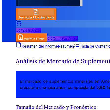
Descargar Muestra Gratis
Comprar Ahora
Comprar Ahora
Muestra Gratis
Resumen del Informe
Resumen
Tabla de Conteni
Análisis de Mercado de Suplement
El mercado de suplementos minerales en Amér
crecerá a una tasa anual compuesta del
5,80 %
Tamaño del Mercado y Pronóstico: