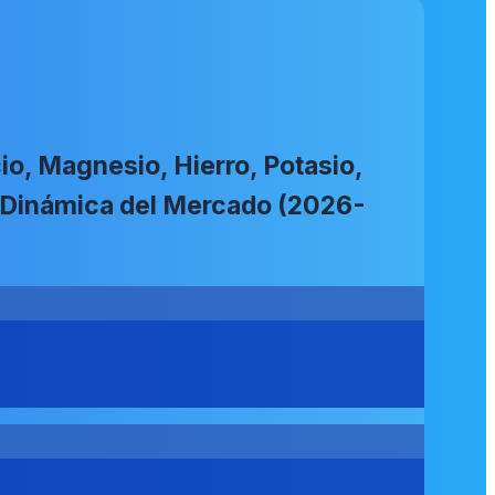
o, Magnesio, Hierro, Potasio,
); Dinámica del Mercado (2026-