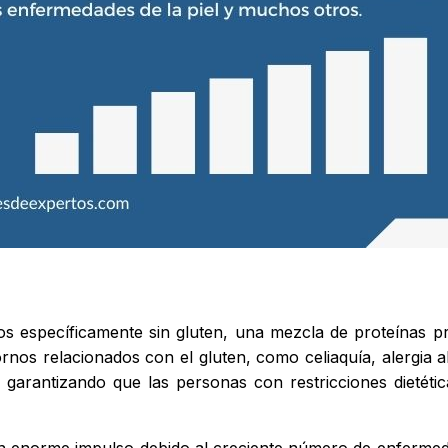
s específicamente sin gluten, una mezcla de proteínas pre
os relacionados con el gluten, como celiaquía, alergia al t
n, garantizando que las personas con restricciones dietét
 enorme impulso debido al creciente número de enfermedad