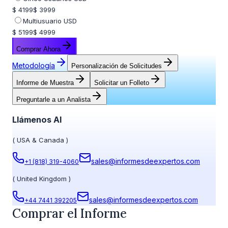
$ 4199
$ 3999
Multiusuario USD
$ 5199
$ 4999
Comprar Ahora
Metodología
Personalización de Solicitudes
Informe de Muestra
Solicitar un Folleto
Preguntarle a un Analista
Llámenos Al
(
USA & Canada
)
sales@informesdeexpertos.com
+1 (818) 319-4060
(
United Kingdom
)
sales@informesdeexpertos.com
+44 7441 392205
Comprar el Informe