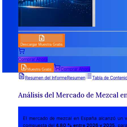
Descargar Muestra Gratis
Comprar Ahora
Comprar Ahora
Muestra Gratis
Resumen del Informe
Resumen
Tabla de Conteni
Análisis del Mercado de Mezcal e
El mercado de mezcal en España alcanzó un 
compuesta del
4,80 % entre 2026 y 2035
, par