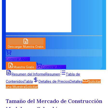
Descargar Muestra Gratis
Comprar Ahora
Comprar Ahora
Muestra Gratis
Resumen del Informe
Resumen
Tabla de
Contenidos
Tabla
Detalles de Precios
Detalles
Solicitar
una Muestra
Solicitar
Tamaño del Mercado de Construcción