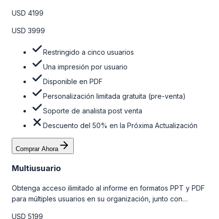
personalizaciones limitadas gratuitas en la etapa de pre-
USD 4199
venta y el soporte post-venta de nuestros analistas. Para
obtener más información, consulte la tabla de precios a
USD 3999
continuación.
Restringido a cinco usuarios
Una impresión por usuario
Disponible en PDF
Personalización limitada gratuita (pre-venta)
Soporte de analista post venta
Descuento del 50% en la Próxima Actualización
Comprar Ahora
Multiusuario
Obtenga acceso ilimitado al informe en formatos PPT y PDF
para múltiples usuarios en su organización, junto con
personalizaciones limitadas gratuitas en la etapa de pre-
USD 5199