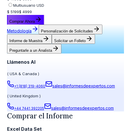
Multiusuario USD
$ 5199
$ 4999
Comprar Ahora
Metodología
Personalización de Solicitudes
Informe de Muestra
Solicitar un Folleto
Preguntarle a un Analista
Llámenos Al
(
USA & Canada
)
sales@informesdeexpertos.com
+1 (818) 319-4060
(
United Kingdom
)
sales@informesdeexpertos.com
+44 7441 392205
Comprar el Informe
Excel Data Set