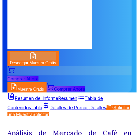
Descargar Muestra Gratis
Comprar Ahora
Comprar Ahora
Muestra Gratis
Resumen del Informe
Resumen
Tabla de
Contenidos
Tabla
Detalles de Precios
Detalles
Solicitar
una Muestra
Solicitar
Análisis de Mercado de Café en