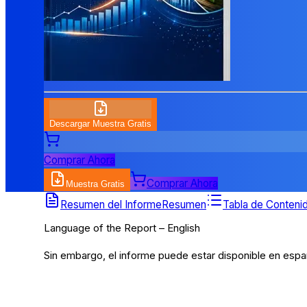
Descargar Muestra Gratis
Comprar Ahora
Comprar Ahora
Muestra Gratis
Tabla de Contenidos
Resumen del Informe
Resumen
Tabla de Conteni
Language of the Report – English
Sin embargo, el informe puede estar disponible en españ