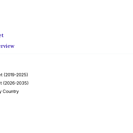
et
erview
et (2019-2025)
t (2026-2035)
y Country