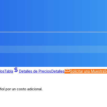
dos
Tabla
Detalles de Precios
Detalles
Solicitar una Muestra
S
ol por un costo adicional.