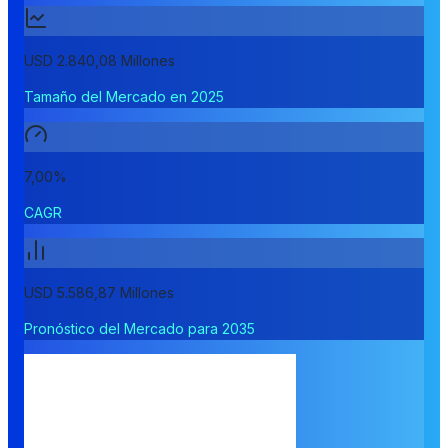
USD 2.840,08 Millones
Tamaño del Mercado en 2025
7,00%
CAGR
USD 5.586,87 Millones
Pronóstico del Mercado para 2035