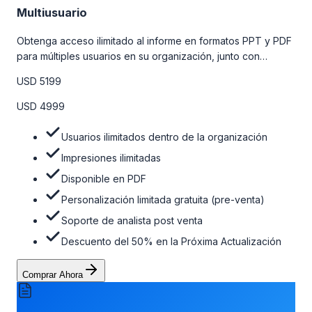
Multiusuario
Obtenga acceso ilimitado al informe en formatos PPT y PDF
para múltiples usuarios en su organización, junto con
personalizaciones limitadas gratuitas en la etapa de pre-
USD 5199
venta, el soporte post-venta de nuestros analistas y una
opción de actualización gratuita del informe dentro de 180
USD 4999
días de la compra. Para obtener más información, consulte
la tabla de precios a continuación.
Usuarios ilimitados dentro de la organización
Impresiones ilimitadas
Disponible en PDF
Personalización limitada gratuita (pre-venta)
Soporte de analista post venta
Descuento del 50% en la Próxima Actualización
Comprar Ahora