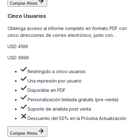
Comprar Ahora
Cinco Usuarios
Obtenga acceso al informe completo en formato PDF con
cinco direcciones de correo electrónico, junto con
personalizaciones limitadas gratuitas en la etapa de pre-
USD 4199
venta y el soporte post-venta de nuestros analistas. Para
obtener más información, consulte la tabla de precios a
USD 3999
continuación.
Restringido a cinco usuarios
Una impresión por usuario
Disponible en PDF
Personalización limitada gratuita (pre-venta)
Soporte de analista post venta
Descuento del 50% en la Próxima Actualización
Comprar Ahora