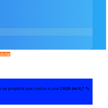
olicitar
 se proyecta que crezca a una
CAGR del 4,7 %