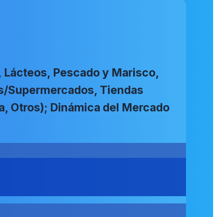
, Lácteos, Pescado y Marisco,
dos/Supermercados, Tiendas
na, Otros); Dinámica del Mercado