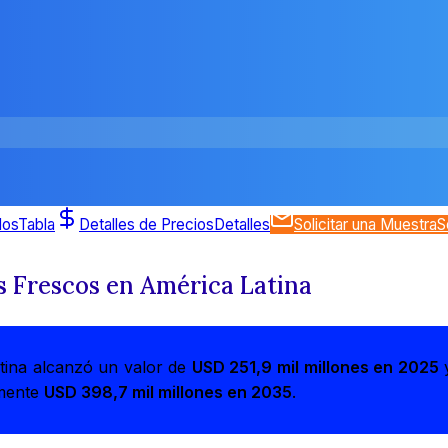
dos
Tabla
Detalles de Precios
Detalles
Solicitar una Muestra
S
 Frescos en América Latina
tina alcanzó un valor de
USD 251,9 mil millones en 2025
y
amente
USD 398,7 mil millones en 2035
.