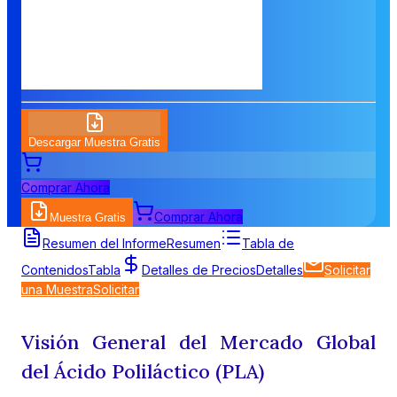
Descargar Muestra Gratis
Comprar Ahora
Comprar Ahora
Muestra Gratis
Resumen del Informe
Resumen
Tabla de
Contenidos
Tabla
Detalles de Precios
Detalles
Solicitar
una Muestra
Solicitar
Visión General del Mercado Global
del Ácido Poliláctico (PLA)