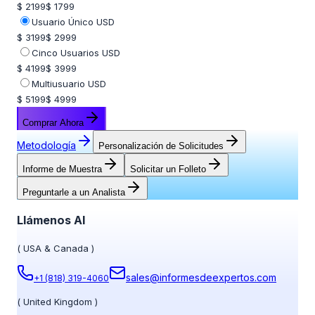
$ 2199
$ 1799
Usuario Único USD
$ 3199
$ 2999
Cinco Usuarios USD
$ 4199
$ 3999
Multiusuario USD
$ 5199
$ 4999
Comprar Ahora
Metodología
Personalización de Solicitudes
Informe de Muestra
Solicitar un Folleto
Preguntarle a un Analista
Llámenos Al
(
USA & Canada
)
sales@informesdeexpertos.com
+1 (818) 319-4060
(
United Kingdom
)