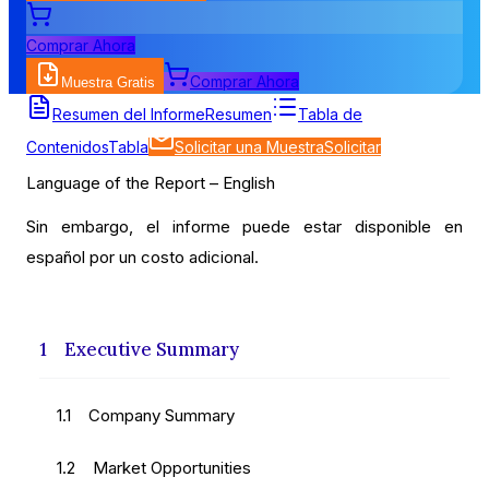
Comprar Ahora
Comprar Ahora
Muestra Gratis
Tabla de Contenidos
Resumen del Informe
Resumen
Tabla de
Contenidos
Tabla
Solicitar una Muestra
Solicitar
Language of the Report – English
Sin embargo, el informe puede estar disponible en
español por un costo adicional.
1 Executive Summary
1.1 Company Summary
1.2 Market Opportunities