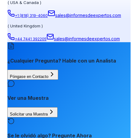
(
USA & Canada
)
sales@informesdeexpertos.com
+1 (818) 319-4060
(
United Kingdom
)
sales@informesdeexpertos.com
+44 7441 392205
¿Cualquier Pregunta? Hable con un Analista
Póngase en Contacto
Ver una Muestra
Solicitar una Muestra
Se le olvidó algo? Pregunte Ahora