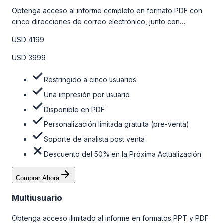
Obtenga acceso al informe completo en formato PDF con
cinco direcciones de correo electrónico, junto con
personalizaciones limitadas gratuitas en la etapa de pre-
USD 4199
venta y el soporte post-venta de nuestros analistas. Para
obtener más información, consulte la tabla de precios a
USD 3999
continuación.
Restringido a cinco usuarios
Una impresión por usuario
Disponible en PDF
Personalización limitada gratuita (pre-venta)
Soporte de analista post venta
Descuento del 50% en la Próxima Actualización
Comprar Ahora
Multiusuario
Obtenga acceso ilimitado al informe en formatos PPT y PDF