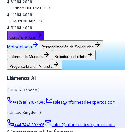
$ 3199
$ 2999
Cinco Usuarios USD
$ 4199
$ 3999
Multiusuario USD
$ 5199
$ 4999
Comprar Ahora
Metodología
Personalización de Solicitudes
Informe de Muestra
Solicitar un Folleto
Preguntarle a un Analista
Llámenos Al
(
USA & Canada
)
sales@informesdeexpertos.com
+1 (818) 319-4060
(
United Kingdom
)
sales@informesdeexpertos.com
+44 7441 392205