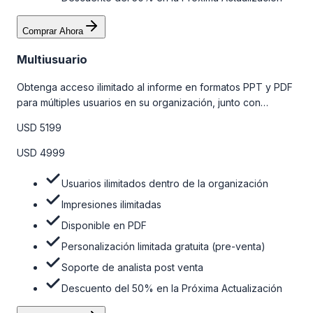
Comprar Ahora
Multiusuario
Obtenga acceso ilimitado al informe en formatos PPT y PDF
para múltiples usuarios en su organización, junto con
personalizaciones limitadas gratuitas en la etapa de pre-
USD 5199
venta, el soporte post-venta de nuestros analistas y una
opción de actualización gratuita del informe dentro de 180
USD 4999
días de la compra. Para obtener más información, consulte
la tabla de precios a continuación.
Usuarios ilimitados dentro de la organización
Impresiones ilimitadas
Disponible en PDF
Personalización limitada gratuita (pre-venta)
Soporte de analista post venta
Descuento del 50% en la Próxima Actualización