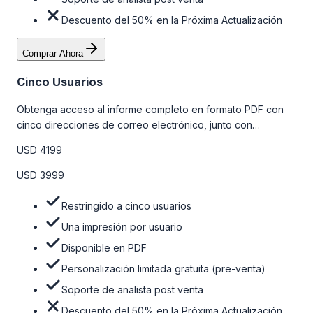
Descuento del 50% en la Próxima Actualización
Comprar Ahora
Cinco Usuarios
Obtenga acceso al informe completo en formato PDF con
cinco direcciones de correo electrónico, junto con
personalizaciones limitadas gratuitas en la etapa de pre-
USD 4199
venta y el soporte post-venta de nuestros analistas. Para
obtener más información, consulte la tabla de precios a
USD 3999
continuación.
Restringido a cinco usuarios
Una impresión por usuario
Disponible en PDF
Personalización limitada gratuita (pre-venta)
Soporte de analista post venta
Descuento del 50% en la Próxima Actualización