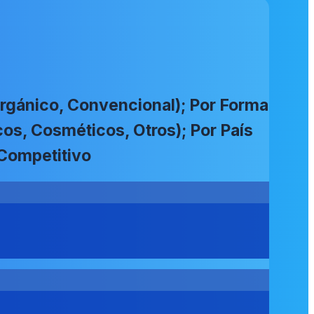
Orgánico, Convencional); Por Forma
cos, Cosméticos, Otros); Por País
 Competitivo