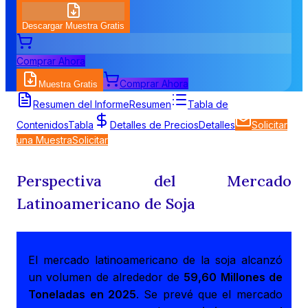
Descargar Muestra Gratis
Comprar Ahora
Comprar Ahora
Muestra Gratis
Resumen del Informe
Resumen
Tabla de
Contenidos
Tabla
Detalles de Precios
Detalles
Solicitar
una Muestra
Solicitar
Perspectiva del Mercado
Latinoamericano de Soja
El mercado latinoamericano de la soja alcanzó
un volumen de alrededor de
59,60 Millones de
Toneladas en 2025
. Se prevé que el mercado