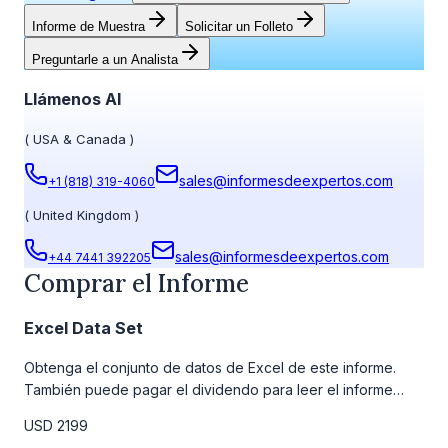
Informe de Muestra
Solicitar un Folleto
Preguntarle a un Analista
Llámenos Al
(
USA & Canada
)
sales@informesdeexpertos.com
+1 (818) 319-4060
(
United Kingdom
)
sales@informesdeexpertos.com
+44 7441 392205
Comprar el Informe
Excel Data Set
Obtenga el conjunto de datos de Excel de este informe.
También puede pagar el dividendo para leer el informe
detallado completo. Para obtener más información, consulte
USD 2199
la tabla de precios a continuación.