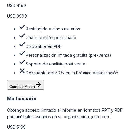
personalizaciones limitadas gratuitas en la etapa de pre-
USD 4199
venta y el soporte post-venta de nuestros analistas. Para
obtener más información, consulte la tabla de precios a
USD 3999
continuación.
Restringido a cinco usuarios
Una impresión por usuario
Disponible en PDF
Personalización limitada gratuita (pre-venta)
Soporte de analista post venta
Descuento del 50% en la Próxima Actualización
Comprar Ahora
Multiusuario
Obtenga acceso ilimitado al informe en formatos PPT y PDF
para múltiples usuarios en su organización, junto con
personalizaciones limitadas gratuitas en la etapa de pre-
USD 5199
venta, el soporte post-venta de nuestros analistas y una