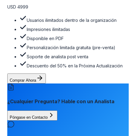
opción de actualización gratuita del informe dentro de 180
USD 4999
días de la compra. Para obtener más información, consulte
la tabla de precios a continuación.
Usuarios ilimitados dentro de la organización
Impresiones ilimitadas
Disponible en PDF
Personalización limitada gratuita (pre-venta)
Soporte de analista post venta
Descuento del 50% en la Próxima Actualización
Comprar Ahora
¿Cualquier Pregunta? Hable con un Analista
Póngase en Contacto