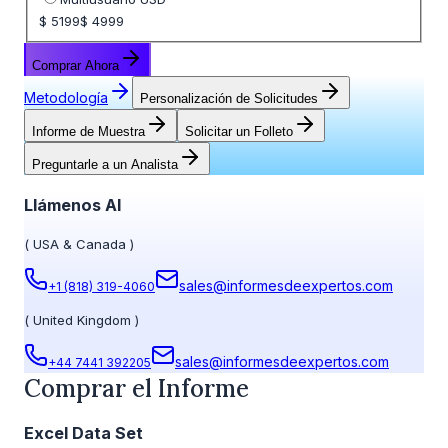
$ 5199
$ 4999
Comprar Ahora
Metodología
Personalización de Solicitudes
Informe de Muestra
Solicitar un Folleto
Preguntarle a un Analista
Llámenos Al
(
USA & Canada
)
sales@informesdeexpertos.com
+1 (818) 319-4060
(
United Kingdom
)
sales@informesdeexpertos.com
+44 7441 392205
Comprar el Informe
Excel Data Set