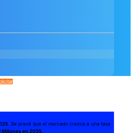
olicitar
2025
. Se prevé que el mercado crezca a una tasa
 Millones en 2035
.