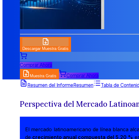
Descargar Muestra Gratis
Comprar Ahora
Comprar Ahora
Muestra Gratis
Resumen del Informe
Resumen
Tabla de Conteni
Perspectiva del Mercado Latinoa
El mercado latinoamericano de línea blanca alc
de
crecimiento anual compuesta del 5,20 %
en