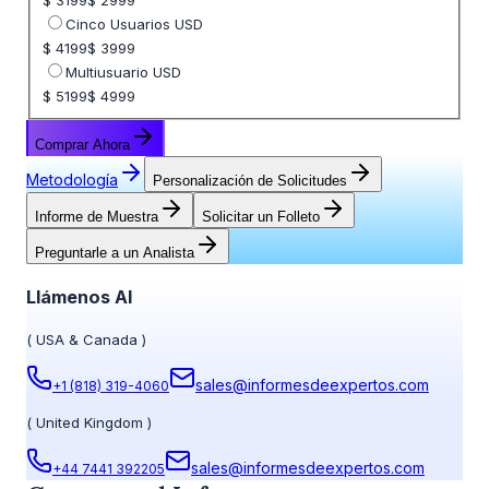
$ 3199
$ 2999
Cinco Usuarios USD
$ 4199
$ 3999
Multiusuario USD
$ 5199
$ 4999
Comprar Ahora
Metodología
Personalización de Solicitudes
Informe de Muestra
Solicitar un Folleto
Preguntarle a un Analista
Llámenos Al
(
USA & Canada
)
sales@informesdeexpertos.com
+1 (818) 319-4060
(
United Kingdom
)
sales@informesdeexpertos.com
+44 7441 392205