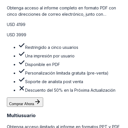
Obtenga acceso al informe completo en formato PDF con
cinco direcciones de correo electrónico, junto con
personalizaciones limitadas gratuitas en la etapa de pre-
USD 4199
venta y el soporte post-venta de nuestros analistas. Para
obtener más información, consulte la tabla de precios a
USD 3999
continuación.
Restringido a cinco usuarios
Una impresión por usuario
Disponible en PDF
Personalización limitada gratuita (pre-venta)
Soporte de analista post venta
Descuento del 50% en la Próxima Actualización
Comprar Ahora
Multiusuario
Obtenga acceso ilimitado al informe en formatos PPT y PDF