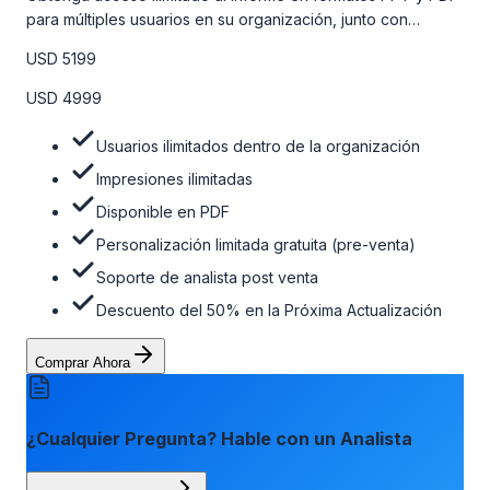
para múltiples usuarios en su organización, junto con
personalizaciones limitadas gratuitas en la etapa de pre-
USD 5199
venta, el soporte post-venta de nuestros analistas y una
opción de actualización gratuita del informe dentro de 180
USD 4999
días de la compra. Para obtener más información, consulte
la tabla de precios a continuación.
Usuarios ilimitados dentro de la organización
Impresiones ilimitadas
Disponible en PDF
Personalización limitada gratuita (pre-venta)
Soporte de analista post venta
Descuento del 50% en la Próxima Actualización
Comprar Ahora
¿Cualquier Pregunta? Hable con un Analista