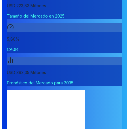
USD 223,83 Millones
Tamaño del Mercado en 2025
5,80%
CAGR
USD 393,35 Millones
Pronóstico del Mercado para 2035