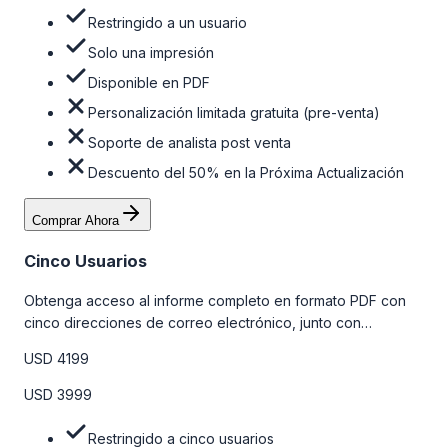
Restringido a un usuario
Solo una impresión
Disponible en PDF
Personalización limitada gratuita (pre-venta)
Soporte de analista post venta
Descuento del 50% en la Próxima Actualización
Comprar Ahora
Cinco Usuarios
Obtenga acceso al informe completo en formato PDF con
cinco direcciones de correo electrónico, junto con
personalizaciones limitadas gratuitas en la etapa de pre-
USD 4199
venta y el soporte post-venta de nuestros analistas. Para
obtener más información, consulte la tabla de precios a
USD 3999
continuación.
Restringido a cinco usuarios