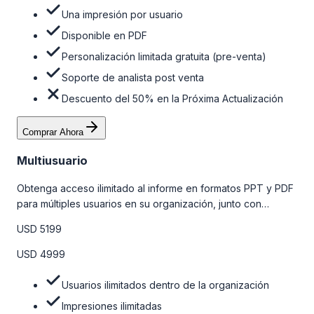
Una impresión por usuario
Disponible en PDF
Personalización limitada gratuita (pre-venta)
Soporte de analista post venta
Descuento del 50% en la Próxima Actualización
Comprar Ahora
Multiusuario
Obtenga acceso ilimitado al informe en formatos PPT y PDF
para múltiples usuarios en su organización, junto con
personalizaciones limitadas gratuitas en la etapa de pre-
USD 5199
venta, el soporte post-venta de nuestros analistas y una
opción de actualización gratuita del informe dentro de 180
USD 4999
días de la compra. Para obtener más información, consulte
la tabla de precios a continuación.
Usuarios ilimitados dentro de la organización
Impresiones ilimitadas