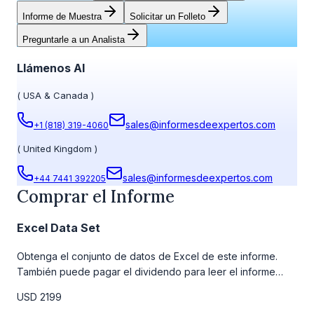
Informe de Muestra
Solicitar un Folleto
Preguntarle a un Analista
Llámenos Al
(
USA & Canada
)
sales@informesdeexpertos.com
+1 (818) 319-4060
(
United Kingdom
)
sales@informesdeexpertos.com
+44 7441 392205
Comprar el Informe
Excel Data Set
Obtenga el conjunto de datos de Excel de este informe.
También puede pagar el dividendo para leer el informe
detallado completo. Para obtener más información, consulte
USD 2199
la tabla de precios a continuación.