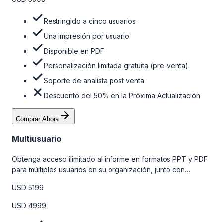
continuación.
Restringido a cinco usuarios
Una impresión por usuario
Disponible en PDF
Personalización limitada gratuita (pre-venta)
Soporte de analista post venta
Descuento del 50% en la Próxima Actualización
Comprar Ahora
Multiusuario
Obtenga acceso ilimitado al informe en formatos PPT y PDF
para múltiples usuarios en su organización, junto con
personalizaciones limitadas gratuitas en la etapa de pre-
USD 5199
venta, el soporte post-venta de nuestros analistas y una
opción de actualización gratuita del informe dentro de 180
USD 4999
días de la compra. Para obtener más información, consulte