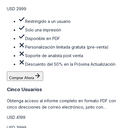
la tabla de precios a continuación.
USD 2999
Restringido a un usuario
Solo una impresión
Disponible en PDF
Personalización limitada gratuita (pre-venta)
Soporte de analista post venta
Descuento del 50% en la Próxima Actualización
Comprar Ahora
Cinco Usuarios
Obtenga acceso al informe completo en formato PDF con
cinco direcciones de correo electrónico, junto con
personalizaciones limitadas gratuitas en la etapa de pre-
USD 4199
venta y el soporte post-venta de nuestros analistas. Para
obtener más información, consulte la tabla de precios a
USD 3999