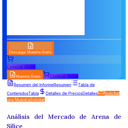
Descargar Muestra Gratis
Comprar Ahora
Comprar Ahora
Muestra Gratis
Resumen del Informe
Resumen
Tabla de
Contenidos
Tabla
Detalles de Precios
Detalles
Solicitar
una Muestra
Solicitar
Análisis del Mercado de Arena de
Sílice