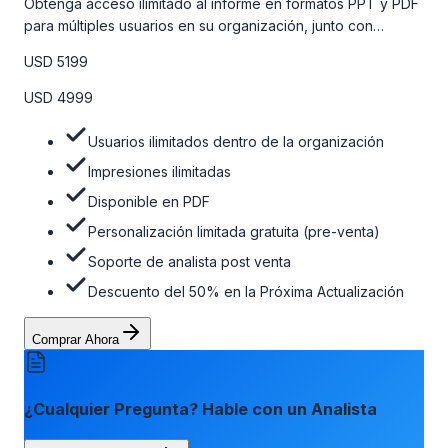
Obtenga acceso ilimitado al informe en formatos PPT y PDF
para múltiples usuarios en su organización, junto con
personalizaciones limitadas gratuitas en la etapa de pre-
USD 5199
venta, el soporte post-venta de nuestros analistas y una
opción de actualización gratuita del informe dentro de 180
USD 4999
días de la compra. Para obtener más información, consulte
la tabla de precios a continuación.
Usuarios ilimitados dentro de la organización
Impresiones ilimitadas
Disponible en PDF
Personalización limitada gratuita (pre-venta)
Soporte de analista post venta
Descuento del 50% en la Próxima Actualización
Comprar Ahora
¿Cualquier Pregunta? Hable con un Analista