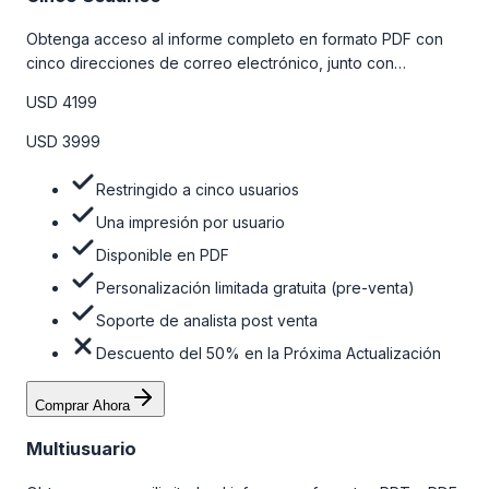
Obtenga acceso al informe completo en formato PDF con
cinco direcciones de correo electrónico, junto con
personalizaciones limitadas gratuitas en la etapa de pre-
USD 4199
venta y el soporte post-venta de nuestros analistas. Para
obtener más información, consulte la tabla de precios a
USD 3999
continuación.
Restringido a cinco usuarios
Una impresión por usuario
Disponible en PDF
Personalización limitada gratuita (pre-venta)
Soporte de analista post venta
Descuento del 50% en la Próxima Actualización
Comprar Ahora
Multiusuario