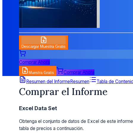
Descargar Muestra Gratis
Comprar Ahora
Comprar Ahora
Muestra Gratis
Detalles de Precios
Resumen del Informe
Resumen
Tabla de Conteni
Comprar el Informe
Excel Data Set
Obtenga el conjunto de datos de Excel de este informe.
tabla de precios a continuación.