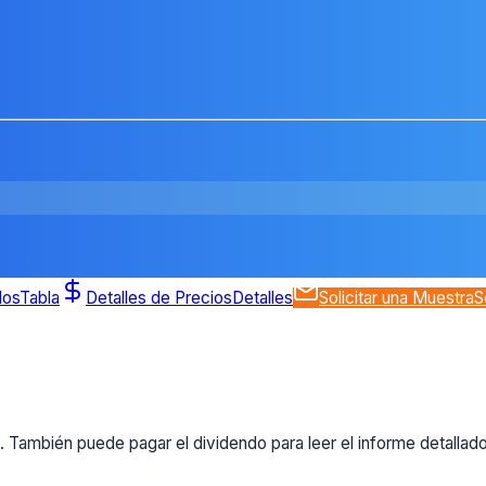
dos
Tabla
Detalles de Precios
Detalles
Solicitar una Muestra
S
 También puede pagar el dividendo para leer el informe detallad