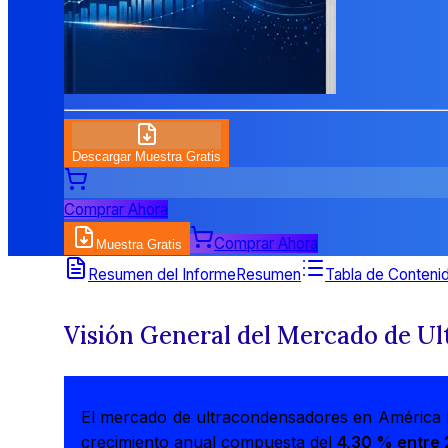
Descargar Muestra Gratis
Comprar Ahora
Comprar Ahora
Muestra Gratis
Resumen del Informe
Resumen
Tabla de Conteni
Visión General del
Mercado de Ul
El mercado de ultracondensadores en América 
crecimiento anual compuesta del
4,30 % entre