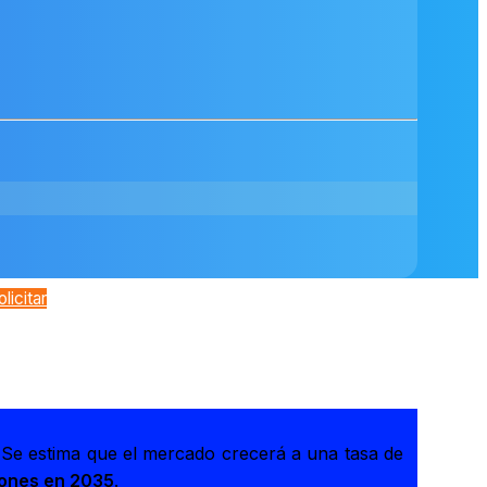
olicitar
 Se estima que el mercado crecerá a una tasa de
lones en 2035
.