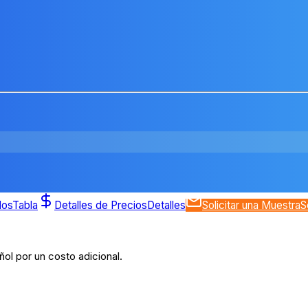
dos
Tabla
Detalles de Precios
Detalles
Solicitar una Muestra
S
ol por un costo adicional.