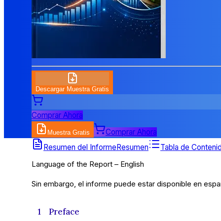
Descargar Muestra Gratis
Comprar Ahora
Comprar Ahora
Muestra Gratis
Tabla de Contenidos
Resumen del Informe
Resumen
Tabla de Conteni
Language of the Report – English
Sin embargo, el informe puede estar disponible en españ
1 Preface