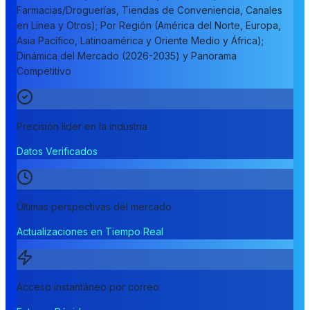
Farmacias/Droguerías, Tiendas de Conveniencia, Canales
en Línea y Otros); Por Región (América del Norte, Europa,
Asia Pacífico, Latinoamérica y Oriente Medio y África);
Dinámica del Mercado (2026-2035) y Panorama
Competitivo
Precisión líder en la industria
Datos Verificados
Últimas perspectivas del mercado
Actualizaciones en Tiempo Real
Acceso instantáneo por correo