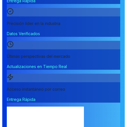
Entrega Rápida
Precisión líder en la industria
Datos Verificados
Últimas perspectivas del mercado
Actualizaciones en Tiempo Real
Acceso instantáneo por correo
Entrega Rápida