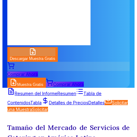
Descargar Muestra Gratis
Comprar Ahora
Comprar Ahora
Muestra Gratis
Resumen del Informe
Resumen
Tabla de
Contenidos
Tabla
Detalles de Precios
Detalles
Solicitar
una Muestra
Solicitar
Tamaño del Mercado de Servicios de