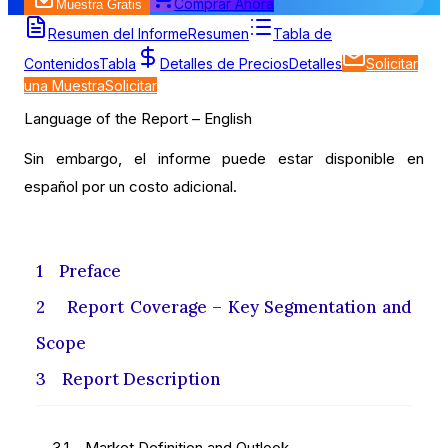
Comprar Ahora
Muestra Gratis
Tabla de Contenidos
Resumen del Informe
Resumen
Tabla de
Contenidos
Tabla
Detalles de Precios
Detalles
Solicitar
una Muestra
Solicitar
Language of the Report – English
Sin embargo, el informe puede estar disponible en
español por un costo adicional.
1 Preface
2 Report Coverage – Key Segmentation and
Scope
3 Report Description
3.1 Market Definition and Outlook