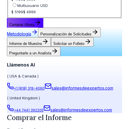
Multiusuario USD
$ 5199
$ 4999
Comprar Ahora
Metodología
Personalización de Solicitudes
Informe de Muestra
Solicitar un Folleto
Preguntarle a un Analista
Llámenos Al
(
USA & Canada
)
sales@informesdeexpertos.com
+1 (818) 319-4060
(
United Kingdom
)
sales@informesdeexpertos.com
+44 7441 392205
Comprar el Informe