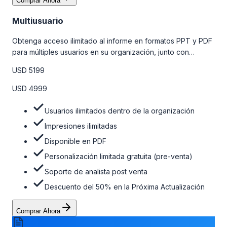
Comprar Ahora
Multiusuario
Obtenga acceso ilimitado al informe en formatos PPT y PDF
para múltiples usuarios en su organización, junto con
personalizaciones limitadas gratuitas en la etapa de pre-
USD 5199
venta, el soporte post-venta de nuestros analistas y una
opción de actualización gratuita del informe dentro de 180
USD 4999
días de la compra. Para obtener más información, consulte
la tabla de precios a continuación.
Usuarios ilimitados dentro de la organización
Impresiones ilimitadas
Disponible en PDF
Personalización limitada gratuita (pre-venta)
Soporte de analista post venta
Descuento del 50% en la Próxima Actualización
Comprar Ahora