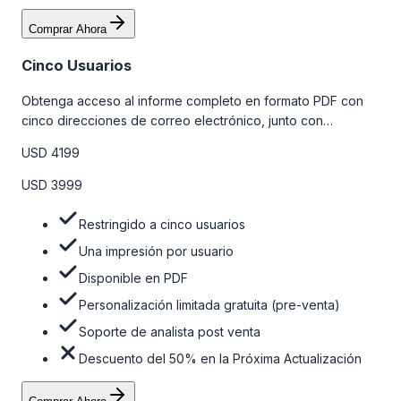
Comprar Ahora
Cinco Usuarios
Obtenga acceso al informe completo en formato PDF con
cinco direcciones de correo electrónico, junto con
personalizaciones limitadas gratuitas en la etapa de pre-
USD 4199
venta y el soporte post-venta de nuestros analistas. Para
obtener más información, consulte la tabla de precios a
USD 3999
continuación.
Restringido a cinco usuarios
Una impresión por usuario
Disponible en PDF
Personalización limitada gratuita (pre-venta)
Soporte de analista post venta
Descuento del 50% en la Próxima Actualización