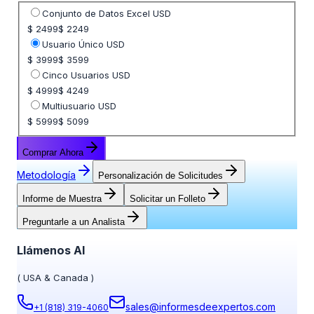
Seleccione opción de precio
Conjunto de Datos Excel USD
$ 2499
$ 2249
Usuario Único USD
$ 3999
$ 3599
Cinco Usuarios USD
$ 4999
$ 4249
Multiusuario USD
$ 5999
$ 5099
Comprar Ahora
Metodología
Personalización de Solicitudes
Informe de Muestra
Solicitar un Folleto
Preguntarle a un Analista
Llámenos Al
(
USA & Canada
)
sales@informesdeexpertos.com
+1 (818) 319-4060