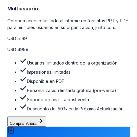
Multiusuario
Obtenga acceso ilimitado al informe en formatos PPT y PDF
para múltiples usuarios en su organización, junto con
personalizaciones limitadas gratuitas en la etapa de pre-
USD 5199
venta, el soporte post-venta de nuestros analistas y una
opción de actualización gratuita del informe dentro de 180
USD 4999
días de la compra. Para obtener más información, consulte
la tabla de precios a continuación.
Usuarios ilimitados dentro de la organización
Impresiones ilimitadas
Disponible en PDF
Personalización limitada gratuita (pre-venta)
Soporte de analista post venta
Descuento del 50% en la Próxima Actualización
Comprar Ahora