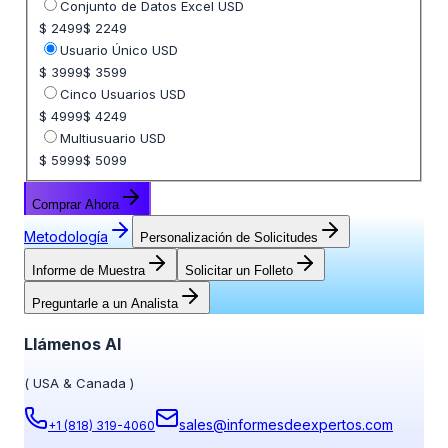
Seleccione opción de precio
Conjunto de Datos Excel USD
$ 2499
$ 2249
Usuario Único USD
$ 3999
$ 3599
Cinco Usuarios USD
$ 4999
$ 4249
Multiusuario USD
$ 5999
$ 5099
Comprar Ahora
Metodología
Personalización de Solicitudes
Informe de Muestra
Solicitar un Folleto
Preguntarle a un Analista
Llámenos Al
(
USA & Canada
)
sales@informesdeexpertos.com
+1 (818) 319-4060