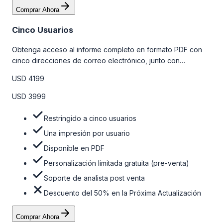
Comprar Ahora
Cinco Usuarios
Obtenga acceso al informe completo en formato PDF con
cinco direcciones de correo electrónico, junto con
personalizaciones limitadas gratuitas en la etapa de pre-
USD 4199
venta y el soporte post-venta de nuestros analistas. Para
obtener más información, consulte la tabla de precios a
USD 3999
continuación.
Restringido a cinco usuarios
Una impresión por usuario
Disponible en PDF
Personalización limitada gratuita (pre-venta)
Soporte de analista post venta
Descuento del 50% en la Próxima Actualización
Comprar Ahora