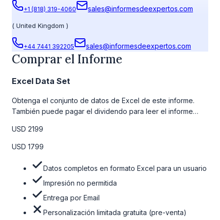
sales@informesdeexpertos.com
+1 (818) 319-4060
(
United Kingdom
)
sales@informesdeexpertos.com
+44 7441 392205
Comprar el Informe
Excel Data Set
Obtenga el conjunto de datos de Excel de este informe.
También puede pagar el dividendo para leer el informe
detallado completo. Para obtener más información, consulte
USD 2199
la tabla de precios a continuación.
USD 1799
Datos completos en formato Excel para un usuario
Impresión no permitida
Entrega por Email
Personalización limitada gratuita (pre-venta)