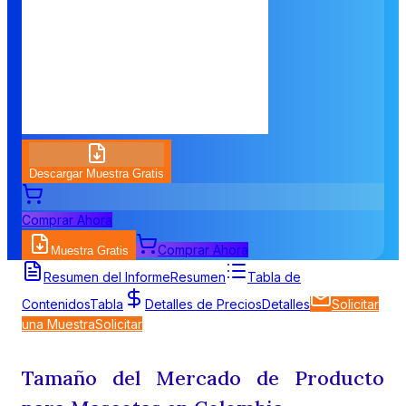
Descargar Muestra Gratis
Comprar Ahora
Comprar Ahora
Muestra Gratis
Resumen del Informe
Resumen
Tabla de
Contenidos
Tabla
Detalles de Precios
Detalles
Solicitar
una Muestra
Solicitar
Tamaño del Mercado de Producto