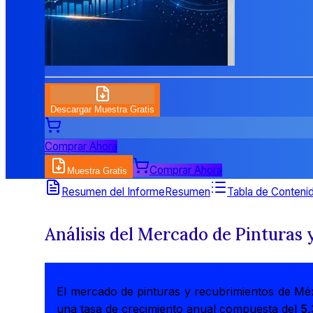
Descargar Muestra Gratis
Comprar Ahora
Comprar Ahora
Muestra Gratis
Resumen del Informe
Resumen
Tabla de Conteni
Análisis del Mercado de Pinturas
El mercado de pinturas y recubrimientos de Mé
una tasa de crecimiento anual compuesta del
5,