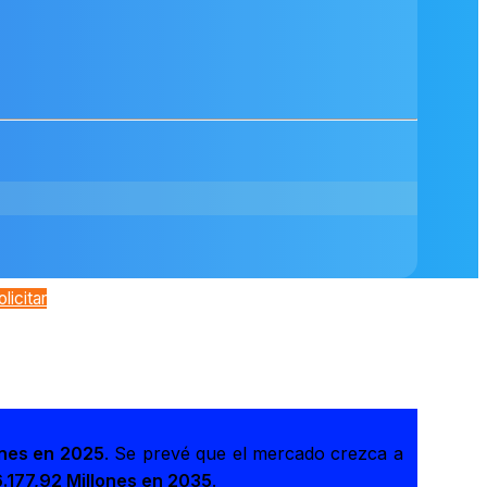
olicitar
ones en 2025
. Se prevé que el mercado crezca a
.177,92 Millones en 2035
.