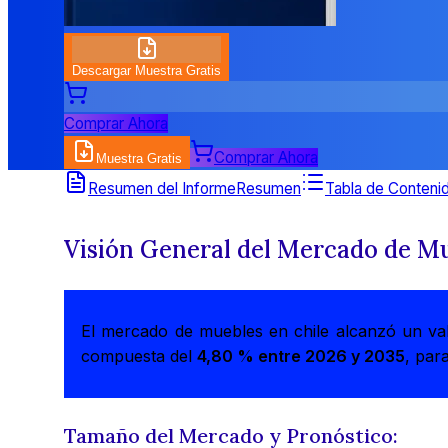
Descargar Muestra Gratis
Comprar Ahora
Comprar Ahora
Muestra Gratis
Resumen del Informe
Resumen
Tabla de Conteni
Visión General del
Mercado de Mu
El mercado de muebles en chile alcanzó un va
compuesta del
4,80 % entre 2026 y 2035
, par
Tamaño del Mercado y Pronóstico: