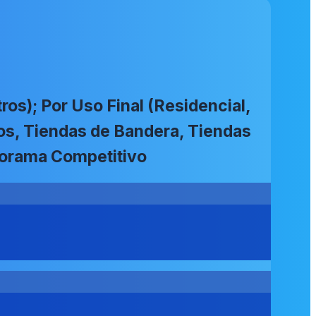
ros); Por Uso Final (Residencial,
cos, Tiendas de Bandera, Tiendas
norama Competitivo