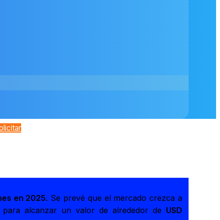
olicitar
nes en 2025
. Se prevé que el mercado crezca a
 para alcanzar un valor de alrededor de
USD