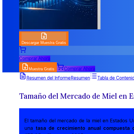
Descargar Muestra Gratis
Comprar Ahora
Comprar Ahora
Muestra Gratis
Resumen del Informe
Resumen
Tabla de Conteni
Tamaño del Mercado de Miel en E
El tamaño del mercado de la miel en Estados U
una
tasa de crecimiento anual compuesta 