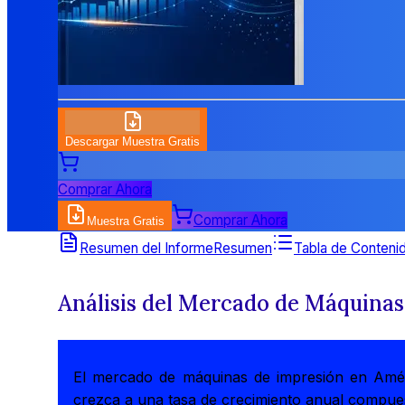
Descargar Muestra Gratis
Comprar Ahora
Comprar Ahora
Muestra Gratis
Resumen del Informe
Resumen
Tabla de Conteni
Análisis del Mercado de Máquinas
El mercado de máquinas de impresión en Amér
crezca a una tasa de crecimiento anual compue