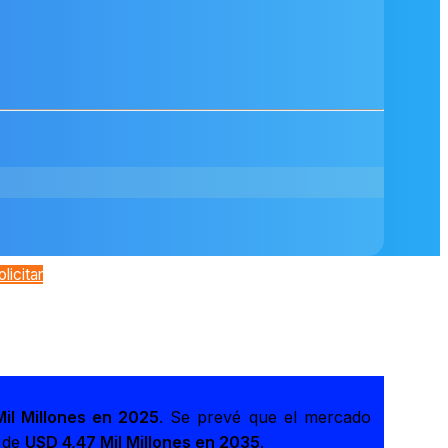
olicitar
il Millones en 2025
. Se prevé que el mercado
r de
USD 4,47 Mil Millones en 2035
.