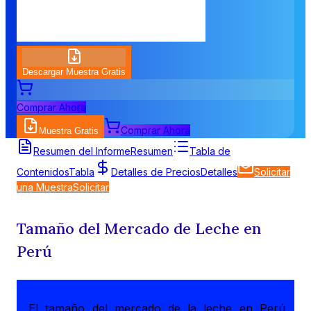
Descargar Muestra Gratis
Comprar Ahora
Comprar Ahora
Muestra Gratis
Resumen del Informe
Resumen
Tabla de
Contenidos
Tabla
Detalles de Precios
Detalles
Solicitar
una Muestra
Solicitar
Tamaño del Mercado de Leche en
Perú
El tamaño del mercado de la leche en Perú