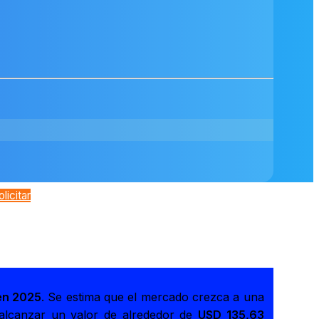
olicitar
en 2025
. Se estima que el mercado crezca a una
alcanzar un valor de alrededor de
USD 135,63