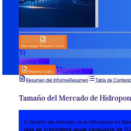
Descargar Muestra Gratis
Comprar Ahora
Comprar Ahora
Muestra Gratis
Resumen del Informe
Resumen
Tabla de Conteni
Tamaño del Mercado de Hidropon
El tamaño del mercado de la hidroponía en Méx
tasa de crecimiento anual compuesta de 11