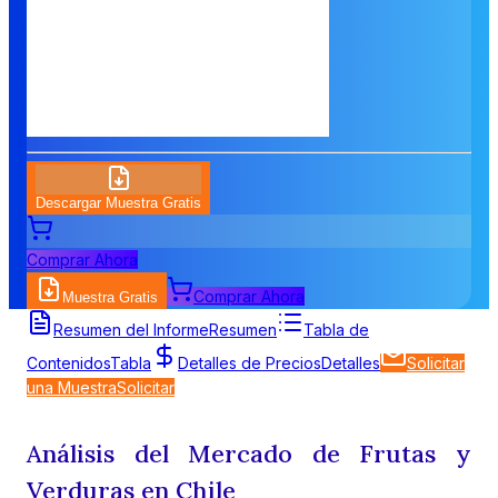
Descargar Muestra Gratis
Comprar Ahora
Comprar Ahora
Muestra Gratis
Resumen del Informe
Resumen
Tabla de
Contenidos
Tabla
Detalles de Precios
Detalles
Solicitar
una Muestra
Solicitar
Análisis del Mercado de Frutas y
Verduras en Chile