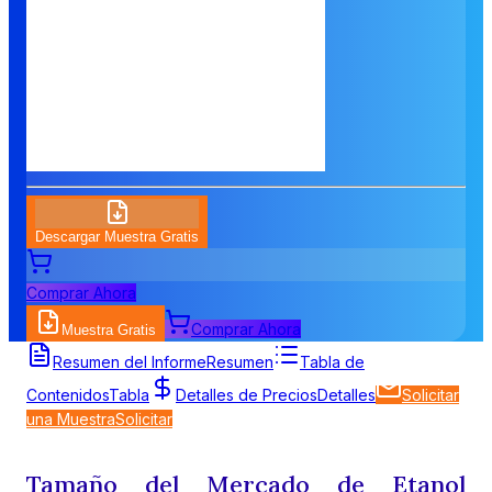
Descargar Muestra Gratis
Comprar Ahora
Comprar Ahora
Muestra Gratis
Resumen del Informe
Resumen
Tabla de
Contenidos
Tabla
Detalles de Precios
Detalles
Solicitar
una Muestra
Solicitar
Tamaño del Mercado de Etanol