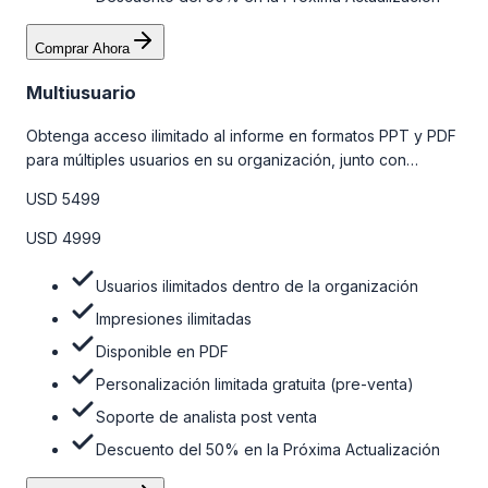
Comprar Ahora
Multiusuario
Obtenga acceso ilimitado al informe en formatos PPT y PDF
para múltiples usuarios en su organización, junto con
personalizaciones limitadas gratuitas en la etapa de pre-
USD 5499
venta, el soporte post-venta de nuestros analistas y una
opción de actualización gratuita del informe dentro de 180
USD 4999
días de la compra. Para obtener más información, consulte
la tabla de precios a continuación.
Usuarios ilimitados dentro de la organización
Impresiones ilimitadas
Disponible en PDF
Personalización limitada gratuita (pre-venta)
Soporte de analista post venta
Descuento del 50% en la Próxima Actualización