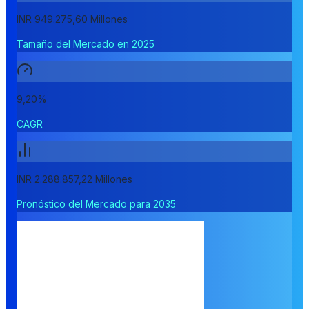
INR 949.275,60 Millones
Tamaño del Mercado en 2025
9,20%
CAGR
INR 2.288.857,22 Millones
Pronóstico del Mercado para 2035