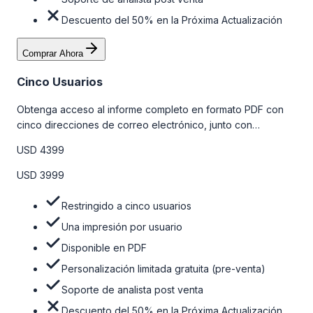
Descuento del 50% en la Próxima Actualización
Comprar Ahora
Cinco Usuarios
Obtenga acceso al informe completo en formato PDF con
cinco direcciones de correo electrónico, junto con
personalizaciones limitadas gratuitas en la etapa de pre-
USD 4399
venta y el soporte post-venta de nuestros analistas. Para
obtener más información, consulte la tabla de precios a
USD 3999
continuación.
Restringido a cinco usuarios
Una impresión por usuario
Disponible en PDF
Personalización limitada gratuita (pre-venta)
Soporte de analista post venta
Descuento del 50% en la Próxima Actualización