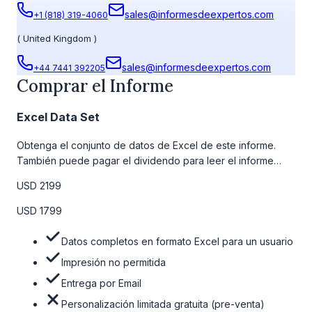
sales@informesdeexpertos.com
+1 (818) 319-4060
(
United Kingdom
)
sales@informesdeexpertos.com
+44 7441 392205
Comprar el Informe
Excel Data Set
Obtenga el conjunto de datos de Excel de este informe.
También puede pagar el dividendo para leer el informe
detallado completo. Para obtener más información, consulte
USD 2199
la tabla de precios a continuación.
USD 1799
Datos completos en formato Excel para un usuario
Impresión no permitida
Entrega por Email
Personalización limitada gratuita (pre-venta)