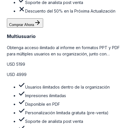
Soporte de analista post venta
Descuento del 50% en la Próxima Actualización
Comprar Ahora
Multiusuario
Obtenga acceso ilimitado al informe en formatos PPT y PDF
para múltiples usuarios en su organización, junto con
personalizaciones limitadas gratuitas en la etapa de pre-
USD 5199
venta, el soporte post-venta de nuestros analistas y una
opción de actualización gratuita del informe dentro de 180
USD 4999
días de la compra. Para obtener más información, consulte
la tabla de precios a continuación.
Usuarios ilimitados dentro de la organización
Impresiones ilimitadas
Disponible en PDF
Personalización limitada gratuita (pre-venta)
Soporte de analista post venta