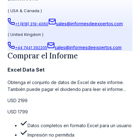
(
USA & Canada
)
sales@informesdeexpertos.com
+1 (818) 319-4060
(
United Kingdom
)
sales@informesdeexpertos.com
+44 7441 392205
Comprar el Informe
Excel Data Set
Obtenga el conjunto de datos de Excel de este informe.
También puede pagar el dividendo para leer el informe
detallado completo. Para obtener más información, consulte
USD 2199
la tabla de precios a continuación.
USD 1799
Datos completos en formato Excel para un usuario
Impresión no permitida