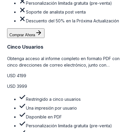
Personalización limitada gratuita (pre-venta)
Soporte de analista post venta
Descuento del 50% en la Próxima Actualización
Comprar Ahora
Cinco Usuarios
Obtenga acceso al informe completo en formato PDF con
cinco direcciones de correo electrónico, junto con
personalizaciones limitadas gratuitas en la etapa de pre-
USD 4199
venta y el soporte post-venta de nuestros analistas. Para
obtener más información, consulte la tabla de precios a
USD 3999
continuación.
Restringido a cinco usuarios
Una impresión por usuario
Disponible en PDF
Personalización limitada gratuita (pre-venta)