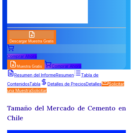
Descargar Muestra Gratis
Comprar Ahora
Comprar Ahora
Muestra Gratis
Resumen del Informe
Resumen
Tabla de
Contenidos
Tabla
Detalles de Precios
Detalles
Solicitar
una Muestra
Solicitar
Tamaño del Mercado de Cemento en
Chile