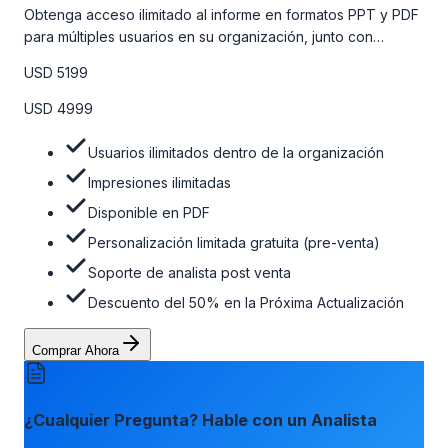
Obtenga acceso ilimitado al informe en formatos PPT y PDF
para múltiples usuarios en su organización, junto con
personalizaciones limitadas gratuitas en la etapa de pre-
USD 5199
venta, el soporte post-venta de nuestros analistas y una
opción de actualización gratuita del informe dentro de 180
USD 4999
días de la compra. Para obtener más información, consulte
la tabla de precios a continuación.
Usuarios ilimitados dentro de la organización
Impresiones ilimitadas
Disponible en PDF
Personalización limitada gratuita (pre-venta)
Soporte de analista post venta
Descuento del 50% en la Próxima Actualización
Comprar Ahora
¿Cualquier Pregunta? Hable con un Analista