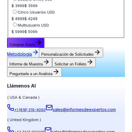
$ 3999
$ 3599
Cinco Usuarios USD
$ 4999
$ 4249
Multiusuario USD
$ 5999
$ 5099
Comprar Ahora
Metodología
Personalización de Solicitudes
Informe de Muestra
Solicitar un Folleto
Preguntarle a un Analista
Llámenos Al
(
USA & Canada
)
sales@informesdeexpertos.com
+1 (818) 319-4060
(
United Kingdom
)
sales@informesdeexpertos.com