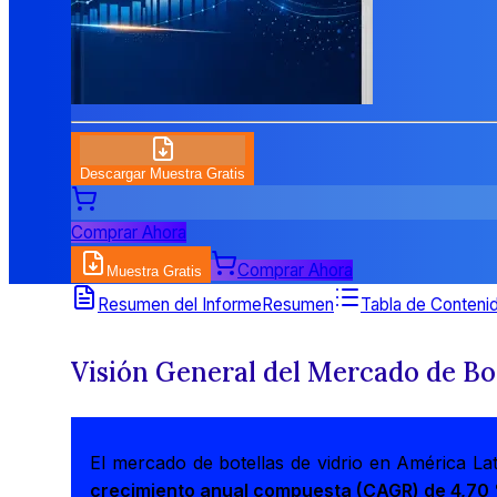
Descargar Muestra Gratis
Comprar Ahora
Comprar Ahora
Muestra Gratis
Resumen del Informe
Resumen
Tabla de Conteni
Visión General del Mercado de Bot
El mercado de botellas de vidrio en América La
crecimiento anual compuesta (CAGR) de 4,70