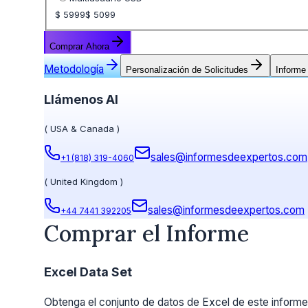
$ 5999
$ 5099
Comprar Ahora
Metodología
Personalización de Solicitudes
Informe
Llámenos Al
(
USA & Canada
)
sales@informesdeexpertos.com
+1 (818) 319-4060
(
United Kingdom
)
sales@informesdeexpertos.com
+44 7441 392205
Comprar el Informe
Excel Data Set
Obtenga el conjunto de datos de Excel de este informe.