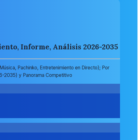
ento, Informe, Análisis 2026-2035
 Música, Pachinko, Entretenimiento en Directo); Por
026-2035) y Panorama Competitivo