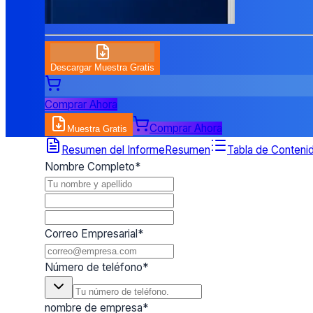
Descargar Muestra Gratis
Comprar Ahora
Comprar Ahora
Muestra Gratis
Formulario de Solicitud de Muestra
Resumen del Informe
Resumen
Tabla de Conteni
Nombre Completo
*
Correo Empresarial
*
Número de teléfono
*
nombre de empresa
*