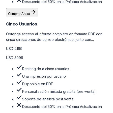
Descuento del 50% en la Próxima Actualización
Comprar Ahora
Cinco Usuarios
Obtenga acceso al informe completo en formato PDF con
cinco direcciones de correo electrónico, junto con
personalizaciones limitadas gratuitas en la etapa de pre-
USD 4199
venta y el soporte post-venta de nuestros analistas. Para
obtener más información, consulte la tabla de precios a
USD 3999
continuación.
Restringido a cinco usuarios
Una impresión por usuario
Disponible en PDF
Personalización limitada gratuita (pre-venta)
Soporte de analista post venta
Descuento del 50% en la Próxima Actualización