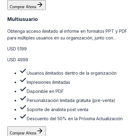
Comprar Ahora
Multiusuario
Obtenga acceso ilimitado al informe en formatos PPT y PDF
para múltiples usuarios en su organización, junto con
personalizaciones limitadas gratuitas en la etapa de pre-
USD 5199
venta, el soporte post-venta de nuestros analistas y una
opción de actualización gratuita del informe dentro de 180
USD 4999
días de la compra. Para obtener más información, consulte
la tabla de precios a continuación.
Usuarios ilimitados dentro de la organización
Impresiones ilimitadas
Disponible en PDF
Personalización limitada gratuita (pre-venta)
Soporte de analista post venta
Descuento del 50% en la Próxima Actualización
Comprar Ahora