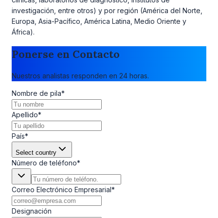
investigación, entre otros) y por región (América del Norte,
Europa, Asia-Pacífico, América Latina, Medio Oriente y
África).
Ponerse en Contacto
Nuestros analistas responden en 24 horas.
Nombre de pila
*
Apellido
*
País
*
Select country
Número de teléfono
*
Correo Electrónico Empresarial
*
Designación