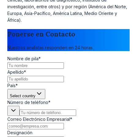
investigación, entre otros) y por región (América del Norte,
Europa, Asia-Pacífico, América Latina, Medio Oriente y
África).
Ponerse en Contacto
Nuestros analistas responden en 24 horas.
Nombre de pila
*
Apellido
*
País
*
Select country
Número de teléfono
*
Correo Electrónico Empresarial
*
Designación